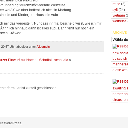
en, hoffentlich erfolgreich
reise
(2)
07
: unbedingt durchzufÃ¼hrende Weltreise
sylt
(24)
 wer weiÃŸ wo aber hoffentlich nicht in Marburg
sthesie und Kinder, ein Haus, ein Auto…
vietnam
(
weltreise
ch mir das vorgestellt. Nur dass ihr mal bescheid wisst, wie ich mir
¤hnlich hinhaut, dann ist alles supi. Dann fehlt nur noch ein
ARCHIVE
fekten GlÃ¼ck…
D
 20:57 Uhr, abgelegt unter
Allgemein
.
how socia
by scotch
urzer Einwurf zur Nacht
–
Schallali, schallala
»
männers
diese w
D
tarformular ist zurzeit geschlossen.
awaiting 
berner ob
circus ron
 auf WordPress.