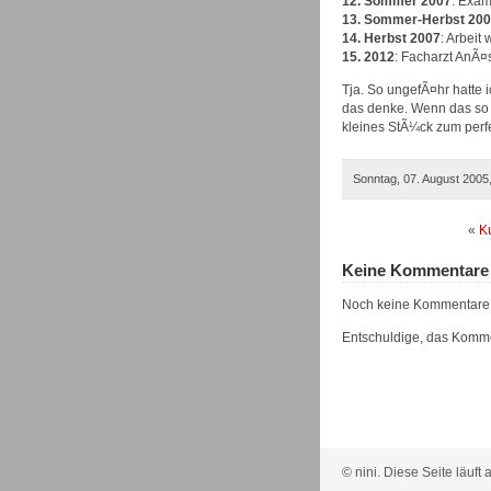
12. Sommer 2007
: Exam
13. Sommer-Herbst 20
14. Herbst 2007
: Arbeit
15. 2012
: Facharzt AnÃ¤
Tja. So ungefÃ¤hr hatte i
das denke. Wenn das so Ã
kleines StÃ¼ck zum per
Sonntag, 07. August 2005,
«
K
Keine Kommentare
Noch keine Kommentare
Entschuldige, das Kommen
© nini. Diese Seite läuft