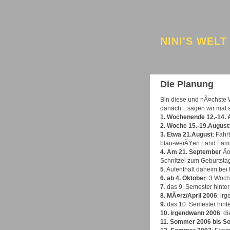
NINI'S WELT
Die Planung
Bin diese und nÃ¤chste 
danach…sagen wir mal so
1. Wochenende 12.-14. 
2. Woche 15.-19.August
3. Etwa 21.August
: Fah
blau-weiÃŸen Land Famu
4. Am 21. September
Ãœ
Schnitzel zum Geburtstag
5
. Aufenthalt daheim bei
6. ab 4. Oktober
: 3 Woch
7
. das 9. Semester hinte
8. MÃ¤rz/April 2006
: ir
9.
das 10. Semester hinte
10. irgendwann 2006
: d
11. Sommer 2006 bis 