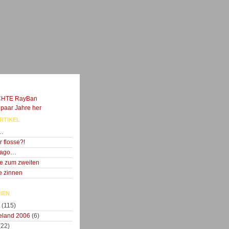
RTIKEL
g…
r flosse?!
e ago…
ke zum zweiten
e zinnen
IEN
(115)
eland 2006
(6)
(22)