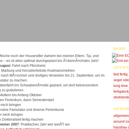
BILDER
Woche noch der Housesitter daheim bei meinen Eltern. Tja, und
 – es ist alles optimal durchgeplant bis Ã¼bernÃ¤chstes Jahr!
August
: Fahrt nach Pforzheim
LETZTE A
: Marburg und herzallerliebste Analmanometrien
fast ferti
rt nach MÃ¼nchen und dortiges Verweilen bis 21. September, um im
segel ode
latur zu machen.
berfahrt ins SchwabenlÃ¤ndle geplant, um dort liebreizendem
long tim
 zu gratulieren.
fertigdec
 Muttern bis Anfang Oktober
strahlend
en Ferienkurs, dann Semesterstart
r mich bringen
KATEGOR
gendne Famulatur und diverse Ferienkurse
r mich bringen
allgemein
ie Doktorarbeit fertig machen
around ic
Sommer 2007
: Praktisches Jahr wer weiÃŸ wo
hausbau