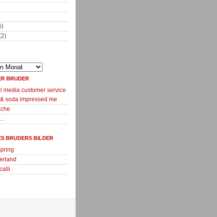
6)
(2)
ER BRUDER
l media customer service
 & soda impressed me
ache
m…
ES BRUDERS BILDER
spring
erland
calli