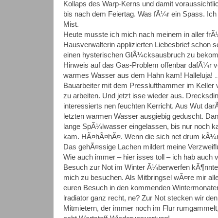
Kollaps des Warp-Kerns und damit voraussichtlic
bis nach dem Feiertag. Was fÃ¼r ein Spass. Ich
Mist.
Heute musste ich mich nach meinem in aller frÃ
Hausverwalterin applizierten Liebesbrief schon 
einen hysterischen GlÃ¼cksausbruch zu bekom
Hinweis auf das Gas-Problem offenbar dafÃ¼r ve
warmes Wasser aus dem Hahn kam! Halleluja! …
Bauarbeiter mit dem Presslufthammer im Keller 
zu arbeiten. Und jetzt isse wieder aus. Drecksd
interessierts nen feuchten Kerricht. Aus Wut da
letzten warmen Wasser ausgiebig geduscht. Dan
lange SpÃ¼lwasser eingelassen, bis nur noch 
kam. HÃ¤hÃ¤hÃ¤. Wenn die sich net drum kÃ
Das gehÃ¤ssige Lachen mildert meine Verzweifl
Wie auch immer – hier isses toll – ich hab auch 
Besuch zur Not im Winter Ã¼berwerfen kÃ¶nnte,
mich zu besuchen. Als Mitbringsel wÃ¤re mir alle
euren Besuch in den kommenden Wintermonaten pl
lradiator ganz recht, ne? Zur Not stecken wir d
Mitmietern, der immer noch im Flur rumgammelt,