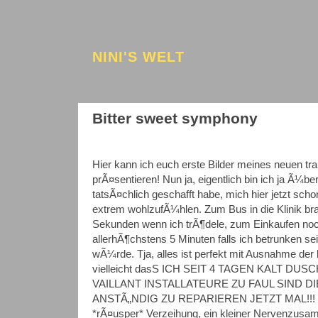
NINI'S WELT
Bitter sweet symphony
Hier kann ich euch erste Bilder meines neuen tr
prÃ¤sentieren! Nun ja, eigentlich bin ich ja Ã¼ber
tatsÃ¤chlich geschafft habe, mich hier jetzt sch
extrem wohlzufÃ¼hlen. Zum Bus in die Klinik b
Sekunden wenn ich trÃ¶dele, zum Einkaufen noch
allerhÃ¶chstens 5 Minuten falls ich betrunken sei
wÃ¼rde. Tja, alles ist perfekt mit Ausnahme der k
vielleicht dasS ICH SEIT 4 TAGEN KALT DU
VAILLANT INSTALLATEURE ZU FAUL SIND D
ANSTÃ„NDIG ZU REPARIEREN JETZT MAL!!!
*rÃ¤usper* Verzeihung, ein kleiner Nervenzusa