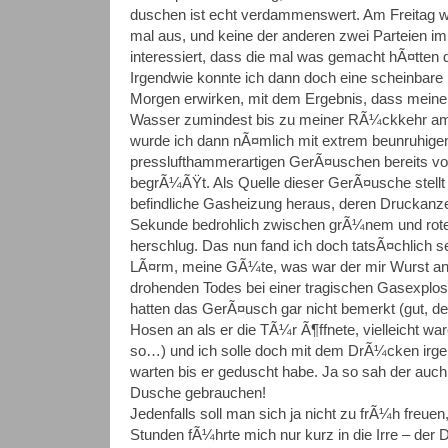
duschen ist echt verdammenswert. Am Freitag w
mal aus, und keine der anderen zwei Parteien im
interessiert, dass die mal was gemacht hÃ¤tten
Irgendwie konnte ich dann doch eine scheinbar
Morgen erwirken, mit dem Ergebnis, dass mei
Wasser zumindest bis zu meiner RÃ¼ckkehr am 
wurde ich dann nÃ¤mlich mit extrem beunruhige
presslufthammerartigen GerÃ¤uschen bereits vo
begrÃ¼ÃŸt. Als Quelle dieser GerÃ¤usche stellt s
befindliche Gasheizung heraus, deren Druckanze
Sekunde bedrohlich zwischen grÃ¼nem und rote
herschlug. Das nun fand ich doch tatsÃ¤chlich s
LÃ¤rm, meine GÃ¼te, was war der mir Wurst ange
drohenden Todes bei einer tragischen Gasexplo
hatten das GerÃ¤usch gar nicht bemerkt (gut, der
Hosen an als er die TÃ¼r Ã¶ffnete, vielleicht wa
so…) und ich solle doch mit dem DrÃ¼cken irg
warten bis er geduscht habe. Ja so sah der auch
Dusche gebrauchen!
Jedenfalls soll man sich ja nicht zu frÃ¼h freuen, 
Stunden fÃ¼hrte mich nur kurz in die Irre – der 