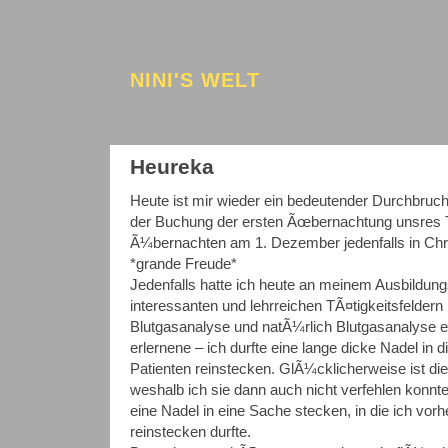
NINI'S WELT
Heureka
Heute ist mir wieder ein bedeutender Durchbru
der Buchung der ersten Ãœbernachtung unsres T
Ã¼bernachten am 1. Dezember jedenfalls in Chr
*grande Freude*
Jedenfalls hatte ich heute an meinem Ausbildung
interessanten und lehrreichen TÃ¤tigkeitsfeldern
Blutgasanalyse und natÃ¼rlich Blutgasanalyse e
erlernene – ich durfte eine lange dicke Nadel in d
Patienten reinstecken. GlÃ¼cklicherweise ist die
weshalb ich sie dann auch nicht verfehlen konnte
eine Nadel in eine Sache stecken, in die ich vorh
reinstecken durfte.