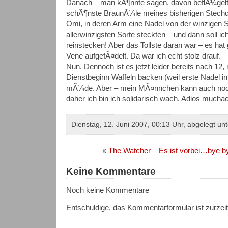
Danach – man kÃ¶nnte sagen, davon beflÃ¼gelt, 
schÃ¶nste BraunÃ¼le meines bisherigen Stechda
Omi, in deren Arm eine Nadel von der winzigen S
allerwinzigsten Sorte steckten – und dann soll ic
reinstecken! Aber das Tollste daran war – es hat g
Vene aufgefÃ¤delt. Da war ich echt stolz drauf.
Nun. Dennoch ist es jetzt leider bereits nach 1
Dienstbeginn Waffeln backen (weil erste Nadel in
mÃ¼de. Aber – mein MÃ¤nnchen kann auch noch
daher ich bin ich solidarisch wach. Adios mucha
Dienstag, 12. Juni 2007, 00:13 Uhr, abgelegt un
«
The Watcher
–
Es ist vorbei…bye 
Keine Kommentare
Noch keine Kommentare
Entschuldige, das Kommentarformular ist zurzei