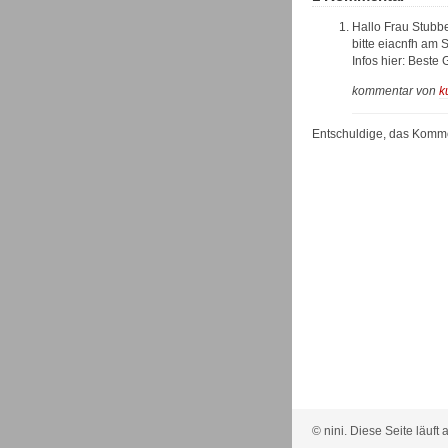
Hallo Frau Stubbe
bitte eiacnfh am 
Infos hier: Beste
kommentar von
k
Entschuldige, das Kommen
© nini. Diese Seite läuft