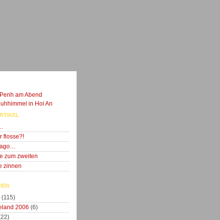
RTIKEL
g…
r flosse?!
e ago…
ke zum zweiten
e zinnen
IEN
(115)
eland 2006
(6)
(22)