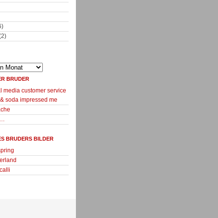
6)
(2)
ER BRUDER
l media customer service
 & soda impressed me
ache
m…
ES BRUDERS BILDER
spring
erland
calli