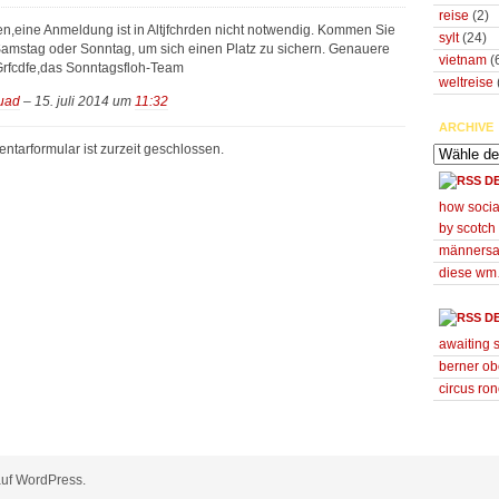
reise
(2)
n,eine Anmeldung ist in Altjfchrden nicht notwendig. Kommen Sie
sylt
(24)
Samstag oder Sonntag, um sich einen Platz zu sichern. Genauere
vietnam
(
 Grfcdfe,das Sonntagsfloh-Team
weltreise
uad
– 15. juli 2014 um
11:32
ARCHIVE
tarformular ist zurzeit geschlossen.
D
how socia
by scotch
männers
diese w
D
awaiting 
berner ob
circus ron
 auf WordPress.