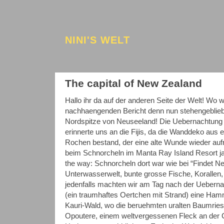
NINI'S WELT
The capital of New Zealand
Hallo ihr da auf der anderen Seite der Welt! Wo 
nachhaengenden Bericht denn nun stehengeblieb
Nordspitze von Neuseeland! Die Uebernachtung 
erinnerte uns an die Fijis, da die Wanddeko aus
Rochen bestand, der eine alte Wunde wieder aufris
beim Schnorcheln im Manta Ray Island Resort ja
the way: Schnorcheln dort war wie bei “Findet Ne
Unterwasserwelt, bunte grosse Fische, Korallen, 
jedenfalls machten wir am Tag nach der Uebernac
(ein traumhaftes Oertchen mit Strand) eine Ham
Kauri-Wald, wo die beruehmten uralten Baumries
Opoutere, einem weltvergessenen Fleck an der 