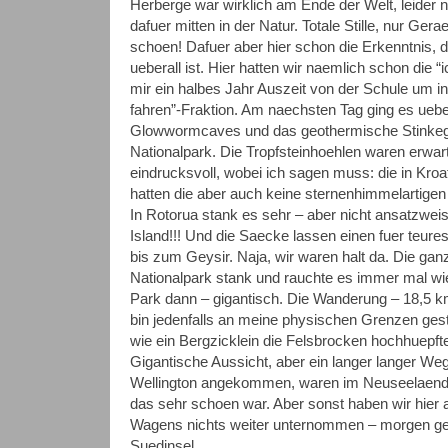
Herberge war wirklich am Ende der Welt, leider n
dafuer mitten in der Natur. Totale Stille, nur Ge
schoen! Dafuer aber hier schon die Erkenntnis, 
ueberall ist. Hier hatten wir naemlich schon die 
mir ein halbes Jahr Auszeit von der Schule um 
fahren”-Fraktion. Am naechsten Tag ging es ueb
Glowwormcaves und das geothermische Stinkegeb
Nationalpark. Die Tropfsteinhoehlen waren erw
eindrucksvoll, wobei ich sagen muss: die in Kro
hatten die aber auch keine sternenhimmelartig
In Rotorua stank es sehr – aber nicht ansatzwei
Island!!! Und die Saecke lassen einen fuer teure
bis zum Geysir. Naja, wir waren halt da. Die ganz
Nationalpark stank und rauchte es immer mal w
Park dann – gigantisch. Die Wanderung – 18,5 km
bin jedenfalls an meine physischen Grenzen ges
wie ein Bergzicklein die Felsbrocken hochhuepfte.
Gigantische Aussicht, aber ein langer langer Weg
Wellington angekommen, waren im Neuseelaen
das sehr schoen war. Aber sonst haben wir hie
Wagens nichts weiter unternommen – morgen geh
Suedinsel…