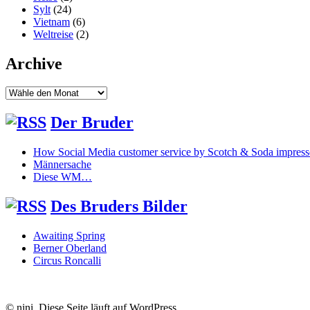
Sylt
(24)
Vietnam
(6)
Weltreise
(2)
Archive
Der Bruder
How Social Media customer service by Scotch & Soda impres
Männersache
Diese WM…
Des Bruders Bilder
Awaiting Spring
Berner Oberland
Circus Roncalli
© nini. Diese Seite läuft auf WordPress.