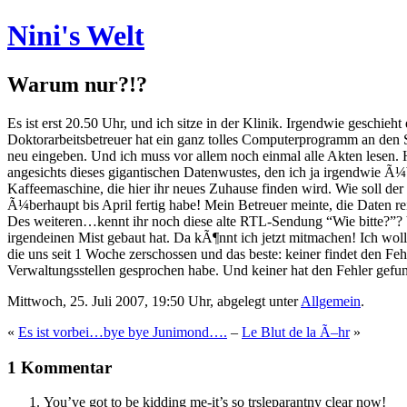
Nini's Welt
Warum nur?!?
Es ist erst 20.50 Uhr, und ich sitze in der Klinik. Irgendwie geschie
Doktorarbeitsbetreuer hat ein ganz tolles Computerprogramm an den S
neu eingeben. Und ich muss vor allem noch einmal alle Akten lesen.
angesichts dieses gigantischen Datenwustes, den ich ja irgendwie Ã¼
Kaffeemaschine, die hier ihr neues Zuhause finden wird. Wie soll d
Ã¼berhaupt bis April fertig habe! Mein Betreuer meinte, die Daten
Des weiteren…kennt ihr noch diese alte RTL-Sendung “Wie bitte?”? V
irgendeinen Mist gebaut hat. Da kÃ¶nnt ich jetzt mitmachen! Ich woll
die uns seit 1 Woche zerschossen und das beste: keiner findet den Fe
Verwaltungsstellen gesprochen habe. Und keiner hat den Fehler gefund
Mittwoch, 25. Juli 2007, 19:50 Uhr, abgelegt unter
Allgemein
.
«
Es ist vorbei…bye bye Junimond….
–
Le Blut de la Ã–hr
»
1 Kommentar
You’ve got to be kidding me-it’s so trsleparantny clear now!