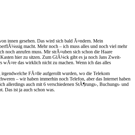
ht von innen gesehen. Das wird sich bald Ã¤ndern. Mein
Ã¼berflÃ¼ssig macht. Mehr noch – ich muss alles und noch viel mehr
uch noch anrufen muss. Mir strÃ¤uben sich schon die Haare
 Kasten hier zu sitzen. Zum GlÃ¼ck gibt es ja noch Jans Zweit-
s wÃ¤re das wirklich nicht zu machen. Wenn ich das alles
g irgendwelche FÃ¤lle aufgerollt wurden, wo die Telekom
eschweren – wir haben immerhin noch Telefon, aber das Internet haben
r ich allerdings auch mit 6 verschiedenen StÃ¶rungs-, Buchungs- und
t. Das ist ja auch schon was.