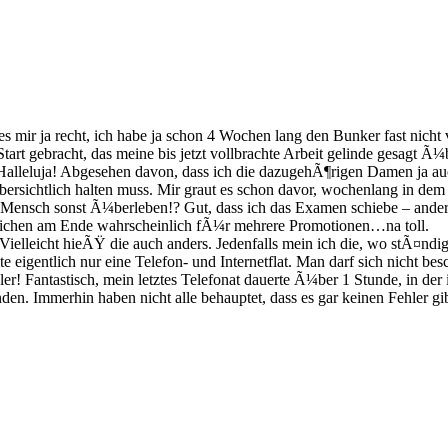
ht es mir ja recht, ich habe ja schon 4 Wochen lang den Bunker fast nic
tart gebracht, das meine bis jetzt vollbrachte Arbeit gelinde gesagt 
 Halleluja! Abgesehen davon, dass ich die dazugehÃ¶rigen Damen ja a
bersichtlich halten muss. Mir graut es schon davor, wochenlang in dem
er Mensch sonst Ã¼berleben!? Gut, dass ich das Examen schiebe – ander
 reichen am Ende wahrscheinlich fÃ¼r mehrere Promotionen…na toll.
ielleicht hieÃŸ die auch anders. Jedenfalls mein ich die, wo stÃ¤ndi
te eigentlich nur eine Telefon- und Internetflat. Man darf sich nicht b
hler! Fantastisch, mein letztes Telefonat dauerte Ã¼ber 1 Stunde, in de
en. Immerhin haben nicht alle behauptet, dass es gar keinen Fehler gib