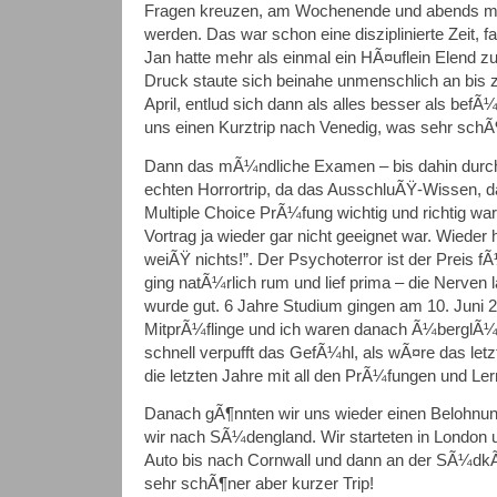
Fragen kreuzen, am Wochenende und abends mu
werden. Das war schon eine disziplinierte Zeit, f
Jan hatte mehr als einmal ein HÃ¤uflein Elend z
Druck staute sich beinahe unmenschlich an bis
April, entlud sich dann als alles besser als befÃ¼
uns einen Kurztrip nach Venedig, was sehr schÃ
Dann das mÃ¼ndliche Examen – bis dahin durchl
echten Horrortrip, da das AusschluÃŸ-Wissen, da
Multiple Choice PrÃ¼fung wichtig und richtig w
Vortrag ja wieder gar nicht geeignet war. Wieder 
weiÃŸ nichts!”. Der Psychoterror ist der Preis
ging natÃ¼rlich rum und lief prima – die Nerven l
wurde gut. 6 Jahre Studium gingen am 10. Juni
MitprÃ¼flinge und ich waren danach Ã¼berglÃ¼
schnell verpufft das GefÃ¼hl, als wÃ¤re das letz
die letzten Jahre mit all den PrÃ¼fungen und Le
Danach gÃ¶nnten wir uns wieder einen Belohnun
wir nach SÃ¼dengland. Wir starteten in London 
Auto bis nach Cornwall und dann an der SÃ¼dk
sehr schÃ¶ner aber kurzer Trip!