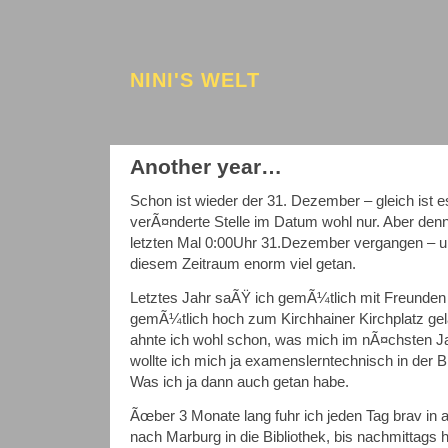
NINI'S WELT
Another year…
Schon ist wieder der 31. Dezember – gleich ist es
verÃ¤nderte Stelle im Datum wohl nur. Aber denn
letzten Mal 0:00Uhr 31.Dezember vergangen – un
diesem Zeitraum enorm viel getan.
Letztes Jahr saÃŸ ich gemÃ¼tlich mit Freunde
gemÃ¼tlich hoch zum Kirchhainer Kirchplatz gel
ahnte ich wohl schon, was mich im nÃ¤chsten Jah
wollte ich mich ja examenslerntechnisch in der B
Was ich ja dann auch getan habe.
Ãœber 3 Monate lang fuhr ich jeden Tag brav in
nach Marburg in die Bibliothek, bis nachmittags 