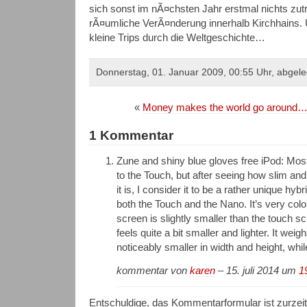
sich sonst im nÃ¤chsten Jahr erstmal nichts zutra
rÃ¤umliche VerÃ¤nderung innerhalb Kirchhains. 
kleine Trips durch die Weltgeschichte…
Donnerstag, 01. Januar 2009, 00:55 Uhr, abgele
«
Money makes the world go around
1 Kommentar
Zune and shiny blue gloves free iPod: Mo
to the Touch, but after seeing how slim and 
it is, I consider it to be a rather unique hyb
both the Touch and the Nano. It’s very col
screen is slightly smaller than the touch scr
feels quite a bit smaller and lighter. It wei
noticeably smaller in width and height, while
kommentar von
karen
– 15. juli 2014 um
1
Entschuldige, das Kommentarformular ist zurzei