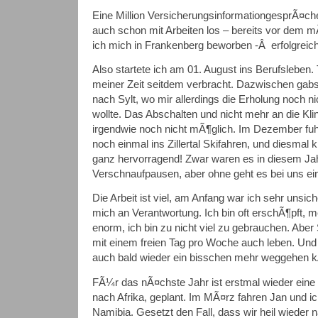
Eine Million VersicherungsinformationgesprÃ¤ch
auch schon mit Arbeiten los – bereits vor dem
ich mich in Frankenberg beworben -Â erfolgreich
Also startete ich am 01. August ins Berufsleben.
meiner Zeit seitdem verbracht. Dazwischen gabs
nach Sylt, wo mir allerdings die Erholung noch nic
wollte. Das Abschalten und nicht mehr an die Kl
irgendwie noch nicht mÃ¶glich. Im Dezember fuh
noch einmal ins Zillertal Skifahren, und diesma
ganz hervorragend! Zwar waren es in diesem Ja
Verschnaufpausen, aber ohne geht es bei uns ein
Die Arbeit ist viel, am Anfang war ich sehr un
mich an Verantwortung. Ich bin oft erschÃ¶pft, m
enorm, ich bin zu nicht viel zu gebrauchen. Aber 
mit einem freien Tag pro Woche auch leben. Und 
auch bald wieder ein bisschen mehr weggehen 
FÃ¼r das nÃ¤chste Jahr ist erstmal wieder eine 
nach Afrika, geplant. Im MÃ¤rz fahren Jan und 
Namibia. Gesetzt den Fall, dass wir heil wiede