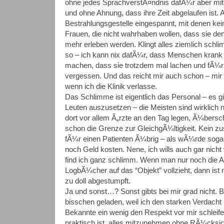
ohne jedes SprachverstÃ¤ndnis dafÃ¼r aber mi
und ohne Ahnung, dass ihre Zeit abgelaufen ist. 
Bestrahlungsgestelle eingespannt, mit denen kein
Frauen, die nicht wahrhaben wollen, dass sie d
mehr erleben werden. Klingt alles ziemlich schli
so – ich kann nix dafÃ¼r, dass Menschen krank 
machen, dass sie trotzdem mal lachen und fÃ¼r 
vergessen. Und das reicht mir auch schon – mir 
wenn ich die Klinik verlasse.
Das Schlimme ist eigentlich das Personal – es gi
Leuten auszusetzen – die Meisten sind wirklich ne
dort vor allem Ã„rzte an den Tag legen, Ã¼bersc
schon die Grenze zur GleichgÃ¼ltigkeit. Kein zus
fÃ¼r einen Patienten Ã¼brig – als wÃ¼rde sogar e
noch Geld kosten. Nene, ich wills auch gar nicht
find ich ganz schlimm. Wenn man nur noch die 
LogbÃ¼cher auf das “Objekt” vollzieht, dann ist
zu doll abgestumpft.
Ja und sonst…? Sonst gibts bei mir grad nicht. Bi
bisschen geladen, weil ich den starken Verdach
Bekannte ein wenig den Respekt vor mir schleife
praktisch ist, alles mitzunehmen ohne RÃ¼cksich