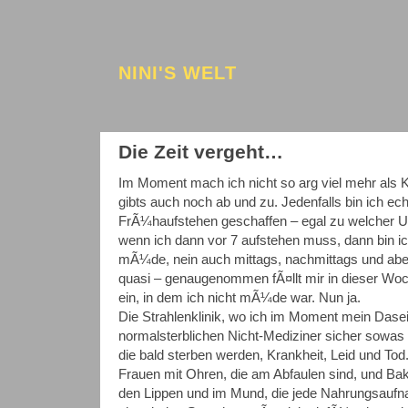
NINI'S WELT
Die Zeit vergeht…
Im Moment mach ich nicht so arg viel mehr als Kl
gibts auch noch ab und zu. Jedenfalls bin ich ech
FrÃ¼haufstehen geschaffen – egal zu welcher Uhr
wenn ich dann vor 7 aufstehen muss, dann bin i
mÃ¼de, nein auch mittags, nachmittags und ab
quasi – genaugenommen fÃ¤llt mir in dieser Wo
ein, in dem ich nicht mÃ¼de war. Nun ja.
Die Strahlenklinik, wo ich im Moment mein Dasein
normalsterblichen Nicht-Mediziner sicher sowas 
die bald sterben werden, Krankheit, Leid und Tod
Frauen mit Ohren, die am Abfaulen sind, und B
den Lippen und im Mund, die jede Nahrungsauf